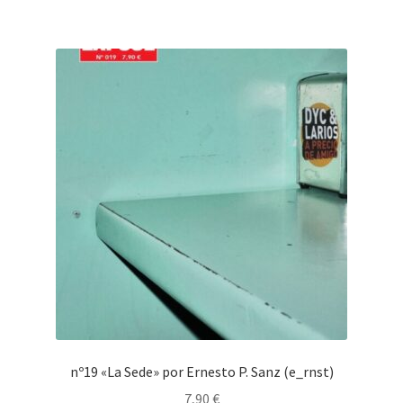
nº19 «La Sede» por Ernesto P. Sanz (e_rnst)
7,90
€