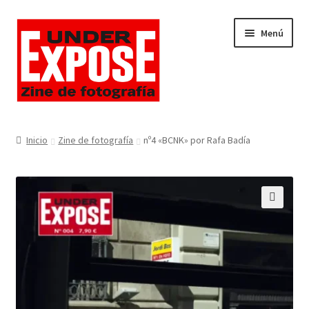
Ir
Ir
Menú
a
al
la
contenido
navegación
Inicio
Zine de fotografía
nº4 «BCNK» por Rafa Badía
🔍