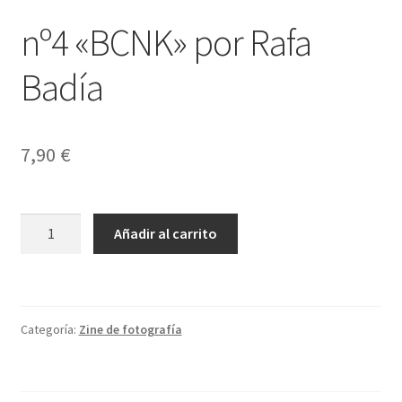
nº4 «BCNK» por Rafa
Badía
7,90
€
nº4
Añadir al carrito
"BCNK"
por
Rafa
Badía
Categoría:
Zine de fotografía
cantidad