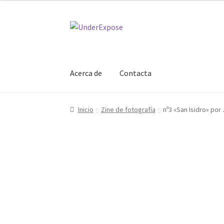
Ir
Ir
a
al
la
contenido
navegación
Acerca de
Contacta
Inicio
Zine de fotografía
nº3 «San Isidro» por