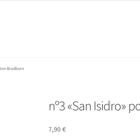
 Jon Bradburn
nº3 «San Isidro» 
7,90
€