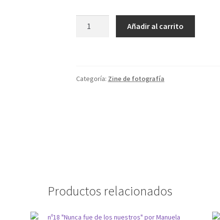
nº3
Añadir al carrito
"San
Isidro"
por
Jon
Categoría:
Zine de fotografía
Bradburn
cantidad
Productos relacionados