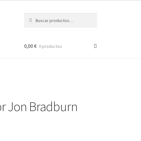
Buscar
Buscar
por:
0,00
€
0 productos
por Jon Bradburn