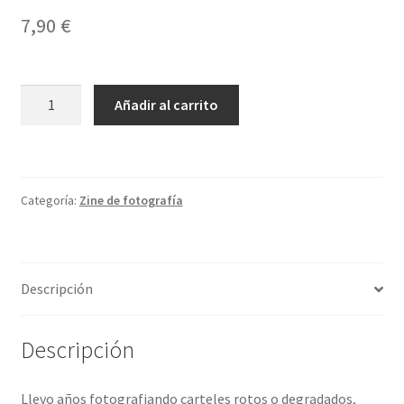
7,90
€
nº15
Añadir al carrito
"Paper
dolls"
por
David
Categoría:
Zine de fotografía
Fidalgo
"Bricks"
cantidad
Descripción
Descripción
Llevo años fotografiando carteles rotos o degradados,