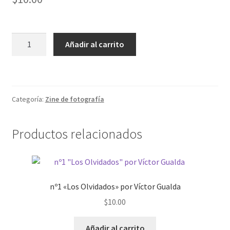
nº27
Añadir al carrito
"Bandoleros"
por
David
Expósito
Categoría:
Zine de fotografía
cantidad
Productos relacionados
nº1 «Los Olvidados» por Víctor Gualda
$
10.00
Añadir al carrito