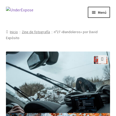
Ir
Ir
Menú
a
al
la
contenido
navegación
Inicio
Zine de fotografía
nº27 «Bandoleros» por David
Expósito
🔍